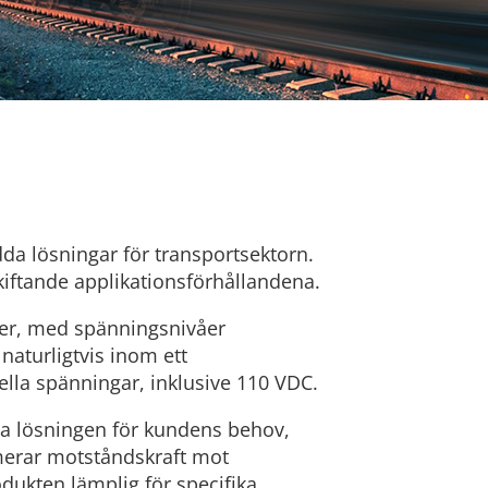
a lösningar för transportsektorn.
kiftande applikationsförhållandena.
öer, med spänningsnivåer
naturligtvis inom ett
lla spänningar, inklusive 110 VDC.
ga lösningen för kundens behov,
merar motståndskraft mot
odukten lämplig för specifika