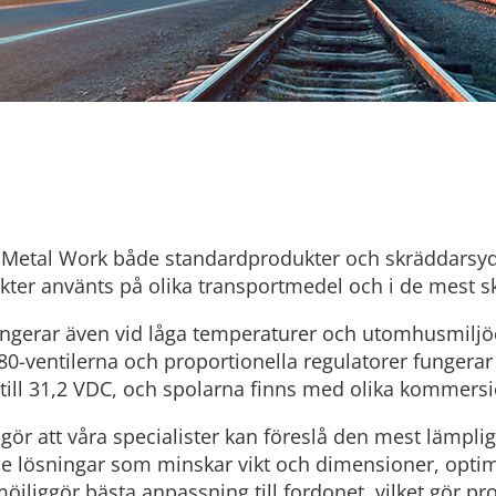
 Metal Work både standardprodukter och skräddarsydd
ter använts på olika transportmedel och i de mest s
ungerar även vid låga temperaturer och utomhusmilj
0-ventilerna och proportionella regulatorer fungerar 
ill 31,2 VDC, och spolarna finns med olika kommersie
ör att våra specialister kan föreslå den mest lämpli
e lösningar som minskar vikt och dimensioner, opti
jliggör bästa anpassning till fordonet, vilket gör pr