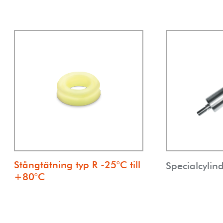
Stångtätning typ R -25°C till
Specialcylin
+80°C