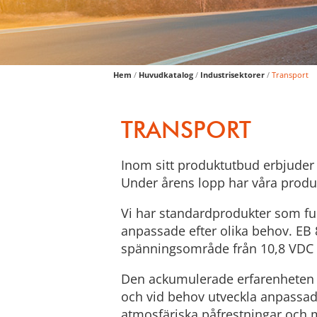
Hem
/
Huvudkatalog
/
Industrisektorer
/
Transport
TRANSPORT
Inom sitt produktutbud erbjuder
Under årens lopp har våra produk
Vi har standardprodukter som f
anpassade efter olika behov. EB 8
spänningsområde från 10,8 VDC t
Den ackumulerade erfarenheten g
och vid behov utveckla anpassad
atmosfäriska påfrestningar och mö