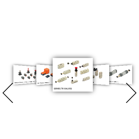
ข้ามไปยังเนื้อหา
VALVE BASIC SERIES
MINIVALVES VME SERIES ∅4 - M5
VALVE NAMUR
VALVE PED SERIES
SERIES 70 VALVES